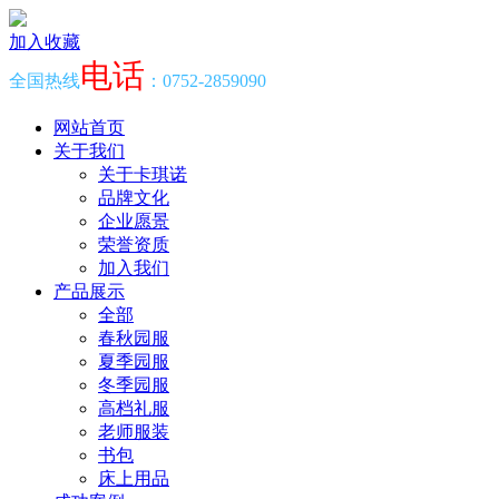
加入收藏
电话
全国热线
：0752-2859090
网站首页
关于我们
关于卡琪诺
品牌文化
企业愿景
荣誉资质
加入我们
产品展示
全部
春秋园服
夏季园服
冬季园服
高档礼服
老师服装
书包
床上用品